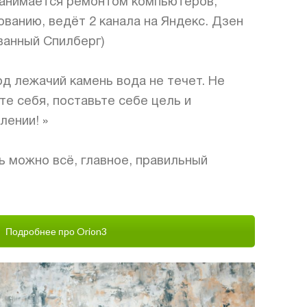
анимается ремонтом компьютеров,
ванию, ведёт 2 канала на Яндекс. Дзен
ванный Спилберг)
од лежачий камень вода не течет. Не
те себя, поставьте себе цель и
лении! »
ь можно всё, главное, правильный
Подробнее про Orion3