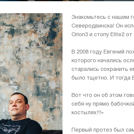
Знакомьтесь с нашим 
Северодвинска! Он ис
Orion3 и стопу Elite2 от
⠀
В 2008 году Евгений п
которого начались осл
старались сохранить е
было тщетно. И тогда 
⠀
Вот что он об этом гов
себя ну прямо бабочкой
костылях!!!»
⠀
Первый протез был сам