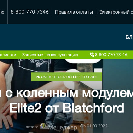
ию
8-800-770-7346
Правила оплаты
Электронный 
БЛ
алистам
Записаться на консультацию
8-800-770-73-46
PROSTHETICS REAL LIFE STORIES
 с коленным модулем
Elite2 от Blatchford
On 01.03.2022
Менеджер
автор: