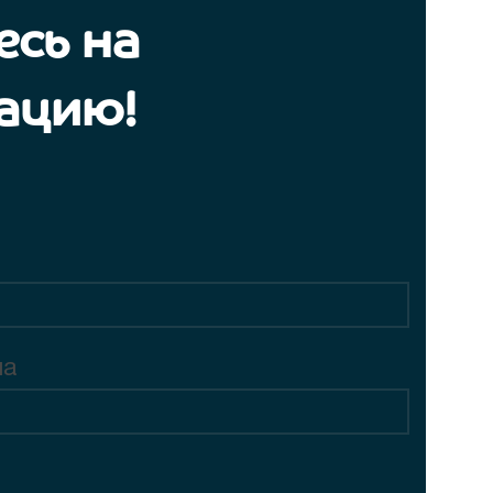
сь на
ацию!
на