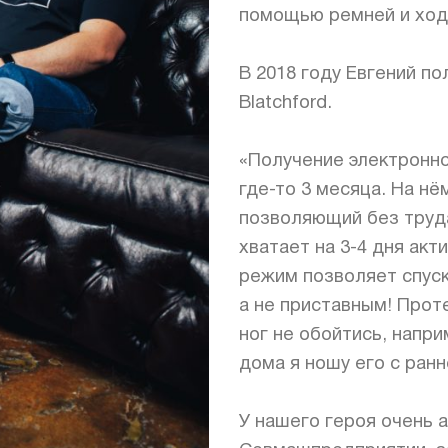
помощью ремней и ход
⠀
В 2018 году Евгений пол
Blatchford.
⠀
«Получение электронно
где-то 3 месяца. На н
позволяющий без труда
хватает на 3-4 дня ак
режим позволяет спус
а не приставным! Проте
ног не обойтись, напр
дома я ношу его с ранн
⠀
У нашего героя очень 