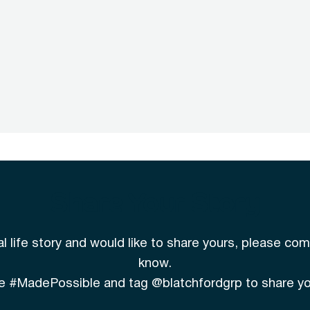
Share Your Story
eal life story and would like to share yours, please co
know.
use #MadePossible and tag @blatchfordgrp to share you