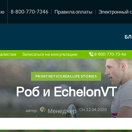
ию
8-800-770-7346
Правила оплаты
Электронный 
БЛ
алистам
Записаться на консультацию
8-800-770-73-46
PROSTHETICS REAL LIFE STORIES
Роб и EchelonVT
On 12.04.2020
Менеджер
автор: