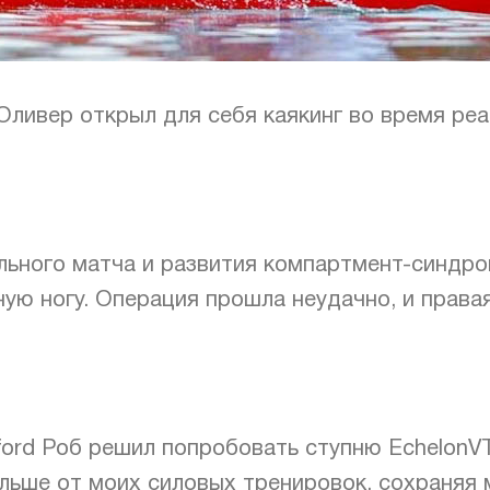
Оливер открыл для себя каякинг во время реа
льного матча и развития компартмент-синдром
ую ногу. Операция прошла неудачно, и права
ford Роб решил попробовать ступню EchelonVT
льше от моих силовых тренировок, сохраняя 