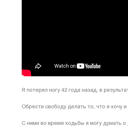
Я потерял ногу 42 года назад, в резуль
⠀
Обрести свободу делать то, что я хочу и
⠀
С ними во время ходьбы я могу думать о 