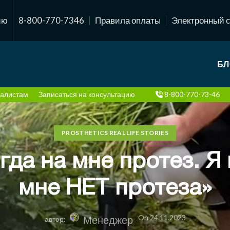
ию
8-800-770-7346
Правила оплаты
Электронный 
БЛ
алистам
Записаться на консультацию
8-800-770-73-46
PROSTHETICS REAL LIFE STORIES
гда на мне протез. Я
мне НЕТ протеза»
On 24.11.2023
Менеджер
автор: