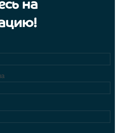
сь на
ацию!
на