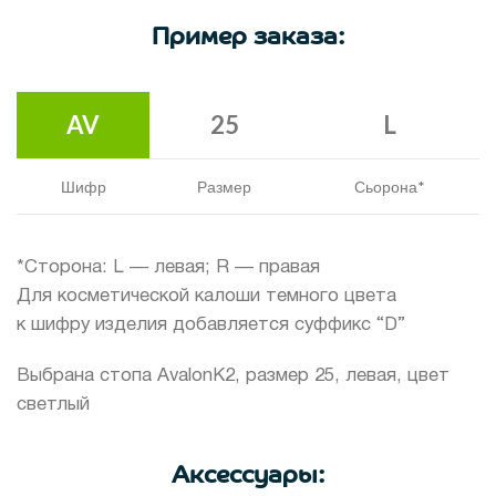
Пример заказа:
AV
25
L
Шифр
Размер
Сьорона*
*Сторона: L — левая; R — правая
Для косметической калоши темного цвета
к шифру изделия добавляется суффикс “D”
Выбрана стопа AvalonK2, размер 25, левая, цвет
светлый
Аксессуары: