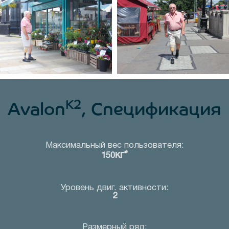
K2
Avalon
, Спецификация
Максимальный вес пользователя:
кг*
150
Уровень двиг. активности:
2
Размерный ряд: