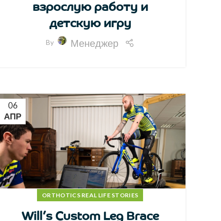
взрослую работу и
детскую игру
Менеджер
By
06
АПР
ORTHOTICS REAL LIFE STORIES
Will’s Custom Leg Brace