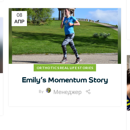
08
АПР
ORTHOTICS REAL LIFE STORIES
Emily’s Momentum Story
Менеджер
By