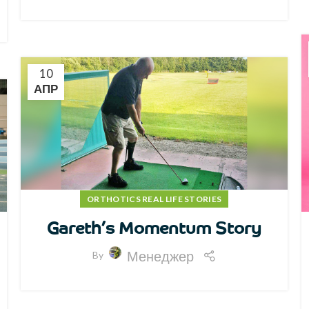
10
АПР
ORTHOTICS REAL LIFE STORIES
Gareth’s Momentum Story
Менеджер
By