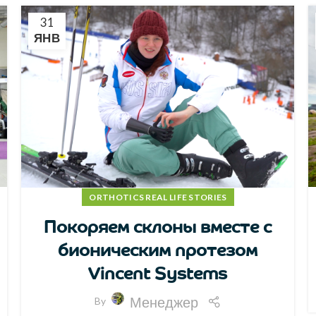
31
ЯНВ
ORTHOTICS REAL LIFE STORIES
Покоряем склоны вместе с
бионическим протезом
Vincent Systems
Менеджер
By