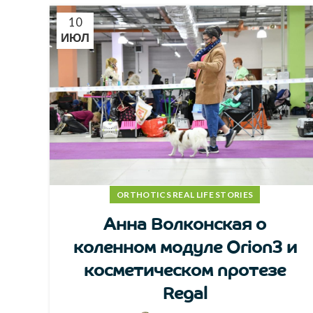
10
ИЮЛ
ORTHOTICS REAL LIFE STORIES
Анна Волконская о
коленном модуле Orion3 и
косметическом протезе
Regal