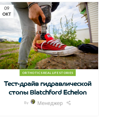
09
ОКТ
ORTHOTICS REAL LIFE STORIES
Тест-драйв гидравлической
стопы Blatchford Echelon
Менеджер
By