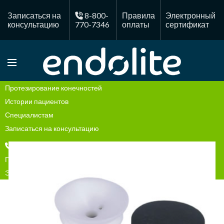
Записаться на
8-800-
Правила
Электронный
консультацию
770-7346
оплаты
сертификат
Протезирование конечностей
Истории пациентов
Специалистам
Записаться на консультацию
8-800-770-73-46
Правила оплаты
Электронный сертификат