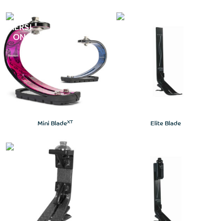
XT
Mini Blade
Elite Blade